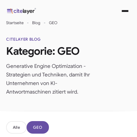
Zum
®
cite
layer
Inhalt
springen
Startseite
-
Blog
-
GEO
CITELAYER BLOG
Kategorie:
GEO
Generative Engine Optimization -
Strategien und Techniken, damit Ihr
Unternehmen von KI-
Antwortmaschinen zitiert wird.
Alle
GEO