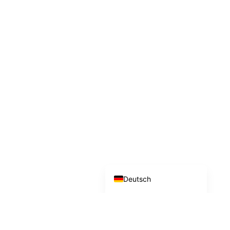
English (UK)
Deutsch (Schweiz)
Deutsch (Österreich)
Español
Français
English
Deutsch
VERTRAUEN VON UNTERNEHMEN AUS 12+ BRANCHEN