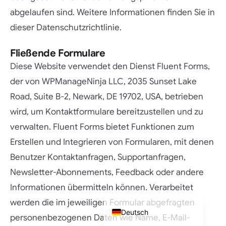
abgelaufen sind. Weitere Informationen finden Sie in
dieser Datenschutzrichtlinie.
Fließende Formulare
Diese Website verwendet den Dienst Fluent Forms,
der von WPManageNinja LLC, 2035 Sunset Lake
Road, Suite B-2, Newark, DE 19702, USA, betrieben
wird, um Kontaktformulare bereitzustellen und zu
English (UK)
verwalten. Fluent Forms bietet Funktionen zum
Deutsch (Schweiz)
Erstellen und Integrieren von Formularen, mit denen
Deutsch (Österreich)
Benutzer Kontaktanfragen, Supportanfragen,
Español
Newsletter-Abonnements, Feedback oder andere
Français
Informationen übermitteln können. Verarbeitet
English
werden die im jeweiligen Formular abgefragten
Deutsch
personenbezogenen Daten wie Name, E-Mail-