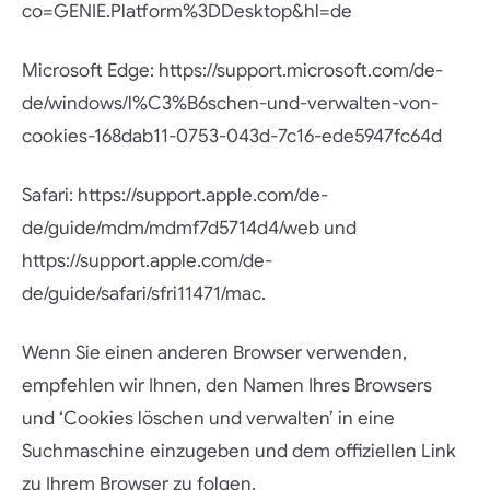
co=GENIE.Platform%3DDesktop&hl=de
Microsoft Edge:
https://support.microsoft.com/de-
de/windows/l%C3%B6schen-und-verwalten-von-
cookies-168dab11-0753-043d-7c16-ede5947fc64d
Safari:
https://support.apple.com/de-
de/guide/mdm/mdmf7d5714d4/web
und
https://support.apple.com/de-
de/guide/safari/sfri11471/mac.
Wenn Sie einen anderen Browser verwenden,
empfehlen wir Ihnen, den Namen Ihres Browsers
und ‘Cookies löschen und verwalten’ in eine
Suchmaschine einzugeben und dem offiziellen Link
zu Ihrem Browser zu folgen.